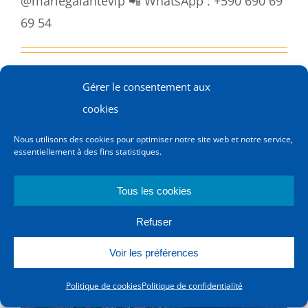
@mariegalantevip 📲 WhatsApp : +590 690 69
69 54
Les Saintes
Gérer le consentement aux
cookies
Au départ de
Saint-François
, embarquez
pour
Les Saintes
! Cap sur l’un des plus beaux
Nous utilisons des cookies pour optimiser notre site web et notre service,
essentiellement à des fins statistiques.
archipels
des Caraïbes.
Tous les cookies
Refuser
Voir les préférences
Politique de cookies
Politique de confidentialité