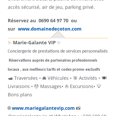
accès sécurisé, air de jeu, parking privé.
Réservez au 0690 64 97 70 ou
sur
www.domainedecoton.com
✨
Marie-Galante VIP
✨
onciergerie de prestations de services personnalisés
C
Réservations auprès de partenaires professionnels
locaux , aux meilleurs tarifs et codes promo exclusifs
🛥️ Traversées •
🚘 Véhicules
•
🎯 Activités • 🍽️
Livraisons • 💆 Massages
•
⛵️ Excursions
• 💡
Bons plans
🌐
www.mariegalantevip.com
📸